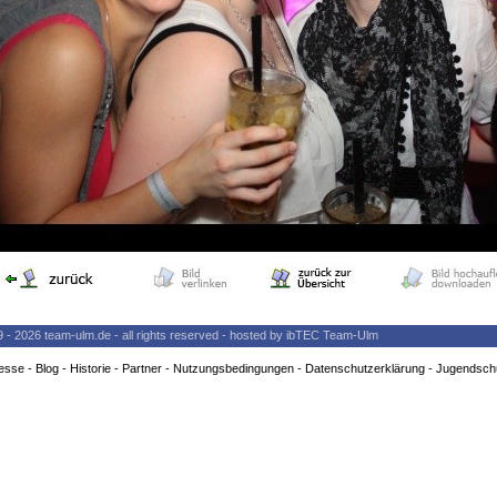
9 - 2026 team-ulm.de - all rights reserved - hosted by ibTEC Team-Ulm
esse
-
Blog
-
Historie
-
Partner
-
Nutzungsbedingungen
-
Datenschutzerklärung
-
Jugendsch