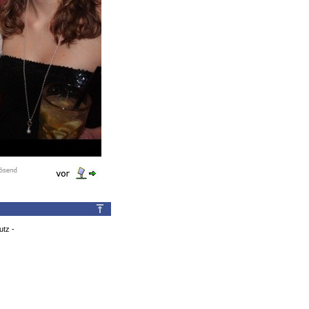
utz
-