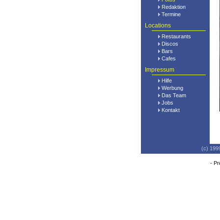
Redaktion
Termine
Locations
Restaurants
Discos
Bars
Cafes
Impressum
Hilfe
Werbung
Das Team
Jobs
Kontakt
(c) 199
-
Pr