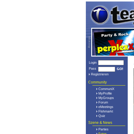
Login
Pass
Registrieren
Community
CommuniX
MyProfile
MyGroups
Forum
eMeetings
Flohmarkt
Quiz
Szene & News
Parties
Fotos