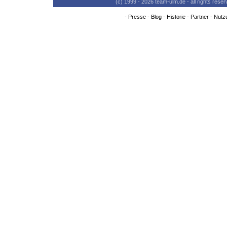
(c) 1999 - 2026 team-ulm.de - all rights res
-
Presse
-
Blog
-
Historie
-
Partner
-
Nutz