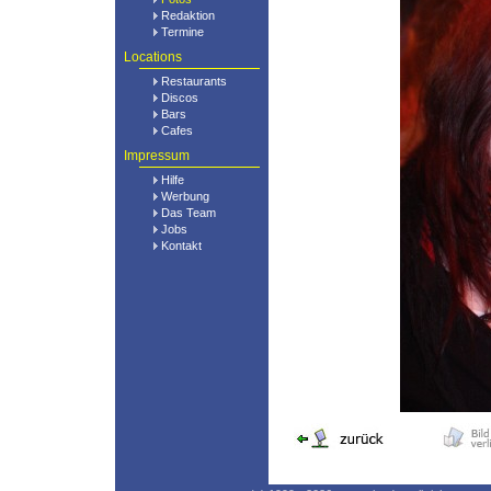
Redaktion
Termine
Locations
Restaurants
Discos
Bars
Cafes
Impressum
Hilfe
Werbung
Das Team
Jobs
Kontakt