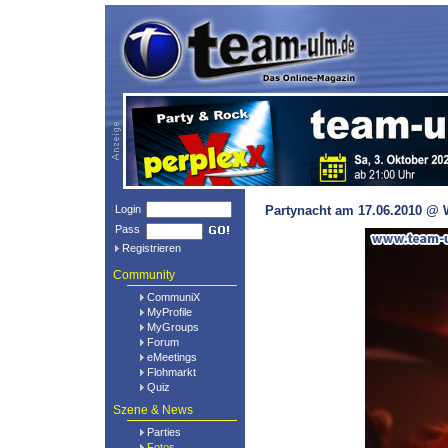
Login
Partynacht am 17.06.2010 @ W
Pass
Registrieren
Community
CommuniX
MyProfile
MyGroups
Forum
eMeetings
Flohmarkt
Quiz
Szene & News
Parties
Fotos