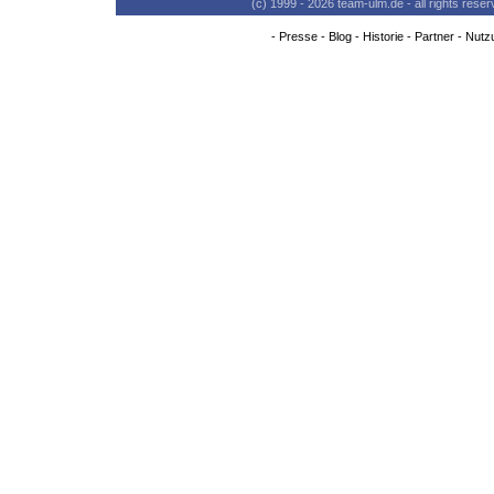
(c) 1999 - 2026 team-ulm.de - all rights res
-
Presse
-
Blog
-
Historie
-
Partner
-
Nutz