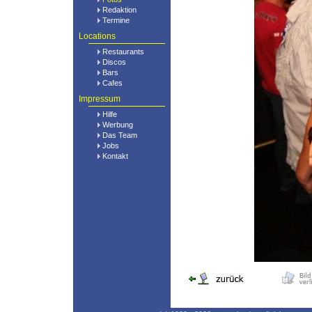
Redaktion
Termine
Locations
Restaurants
Discos
Bars
Cafes
Impressum
Hilfe
Werbung
Das Team
Jobs
Kontakt