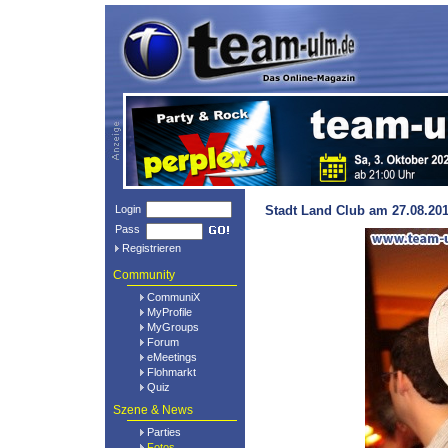
Login
Stadt Land Club am 27.08.201
Pass
Registrieren
Community
CommuniX
MyProfile
MyGroups
Forum
eMeetings
Flohmarkt
Quiz
Szene & News
Parties
Fotos