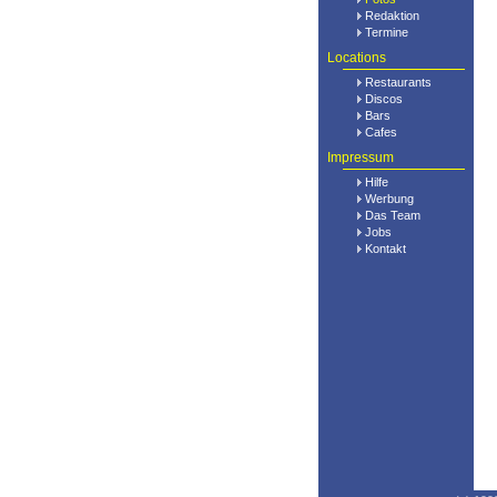
Redaktion
Termine
Locations
Restaurants
Discos
Bars
Cafes
Impressum
Hilfe
Werbung
Das Team
Jobs
Kontakt