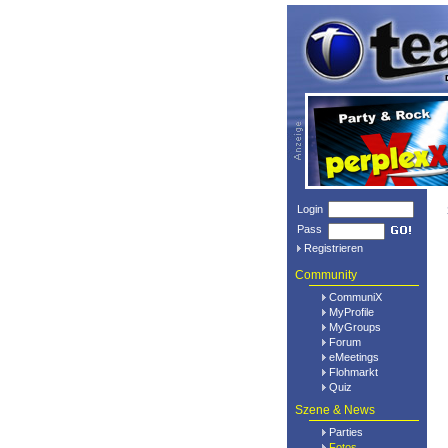
Login
Pass
Registrieren
Community
CommuniX
MyProfile
MyGroups
Forum
eMeetings
Flohmarkt
Quiz
Szene & News
Parties
Fotos