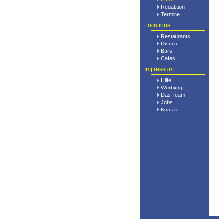
Redaktion
Termine
Locations
Restaurants
Discos
Bars
Cafes
Impressum
Hilfe
Werbung
Das Team
Jobs
Kontakt