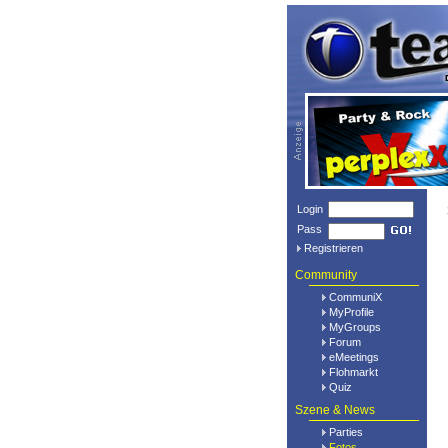
Login
Pass
Registrieren
Community
CommuniX
MyProfile
MyGroups
Forum
eMeetings
Flohmarkt
Quiz
Szene & News
Parties
Fotos