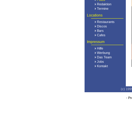
Redaktion
Termine
Locations
Restaurants
Discos
Bars
Cafes
Impressum
Hilfe
Werbung
Das Team
Jobs
Kontakt
(c) 199
-
Pr