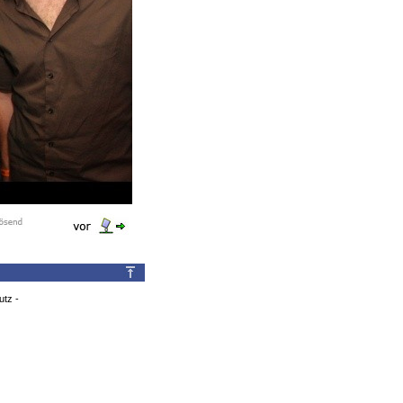
utz
-