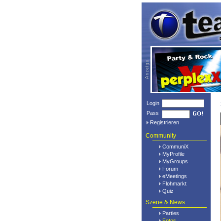
Login
Pass
Registrieren
Community
CommuniX
MyProfile
MyGroups
Forum
eMeetings
Flohmarkt
Quiz
Szene & News
Parties
Fotos