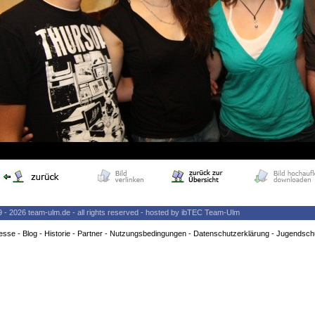
9 - 2026 team-ulm.de - all rights reserved - hosted by ibTEC Team-Ulm
esse
-
Blog
-
Historie
-
Partner
-
Nutzungsbedingungen
-
Datenschutzerklärung
-
Jugendsch