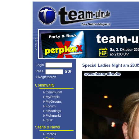
Login
Special Ladies Night am 28.0
Pass
Registrieren
Community
CommuniX
MyProfile
MyGroups
Forum
eMeetings
Flohmarkt
Quiz
Szene & News
Parties
Fotos