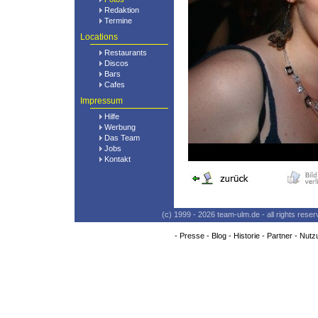
Redaktion
Termine
Locations
Restaurants
Discos
Bars
Cafes
Impressum
Hilfe
Werbung
Das Team
Jobs
Kontakt
(c) 1999 - 2026 team-ulm.de - all rights res
-
Presse
-
Blog
-
Historie
-
Partner
-
Nutz