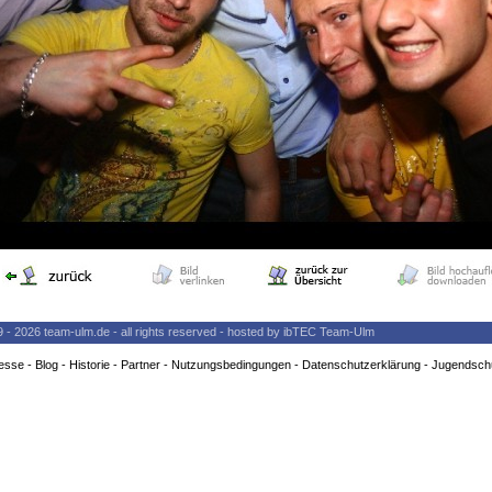
9 - 2026 team-ulm.de - all rights reserved - hosted by ibTEC Team-Ulm
esse
-
Blog
-
Historie
-
Partner
-
Nutzungsbedingungen
-
Datenschutzerklärung
-
Jugendsch