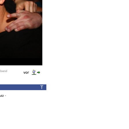
utz
-