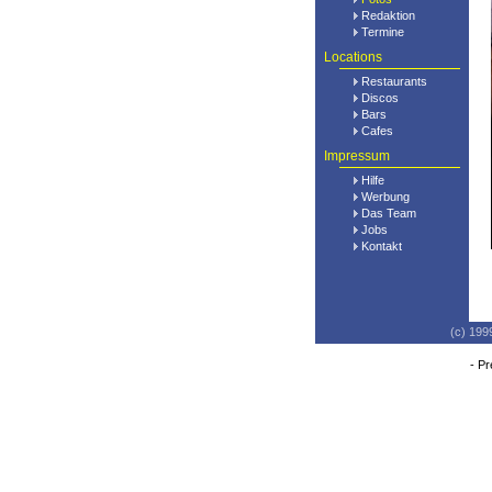
Redaktion
Termine
Locations
Restaurants
Discos
Bars
Cafes
Impressum
Hilfe
Werbung
Das Team
Jobs
Kontakt
(c) 199
-
Pr