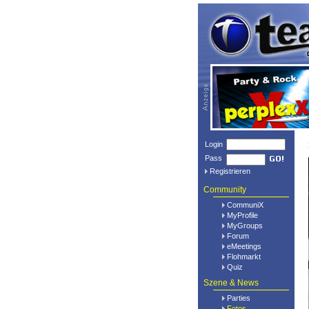
Login
Pass
Registrieren
Community
CommuniX
MyProfile
MyGroups
Forum
eMeetings
Flohmarkt
Quiz
Szene & News
Parties
Fotos