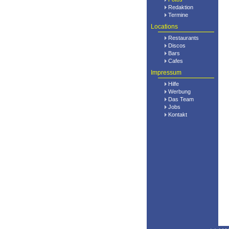
Redaktion
Termine
Locations
Restaurants
Discos
Bars
Cafes
Impressum
Hilfe
Werbung
Das Team
Jobs
Kontakt