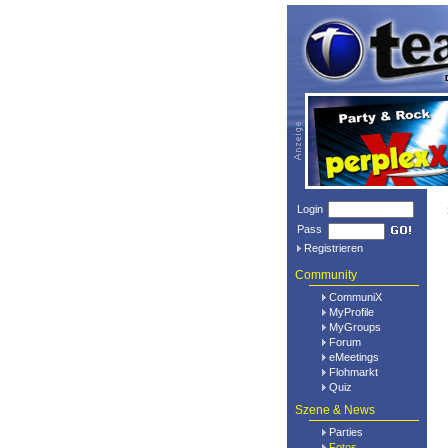
Login
Pass
Registrieren
Community
CommuniX
MyProfile
MyGroups
Forum
eMeetings
Flohmarkt
Quiz
Szene & News
Parties
Fotos