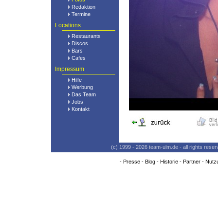
Redaktion
Termine
Locations
Restaurants
Discos
Bars
Cafes
Impressum
Hilfe
Werbung
Das Team
Jobs
Kontakt
(c) 1999 - 2026 team-ulm.de - all rights res
-
Presse
-
Blog
-
Historie
-
Partner
-
Nutz