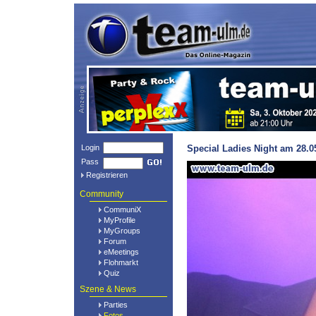
Login
Special Ladies Night am 28.0
Pass
Registrieren
Community
CommuniX
MyProfile
MyGroups
Forum
eMeetings
Flohmarkt
Quiz
Szene & News
Parties
Fotos