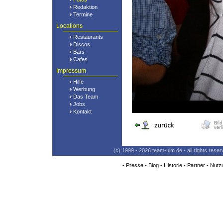
Redaktion
Termine
Locations
Restaurants
Discos
Bars
Cafes
Impressum
Hilfe
Werbung
Das Team
Jobs
Kontakt
(c) 1999 - 2026 team-ulm.de - all rights res
-
Presse
-
Blog
-
Historie
-
Partner
-
Nutz