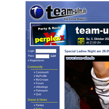
Login
Special Ladies Night am 28.0
Pass
Registrieren
Community
CommuniX
MyProfile
MyGroups
Forum
eMeetings
Flohmarkt
Quiz
Szene & News
Parties
Fotos