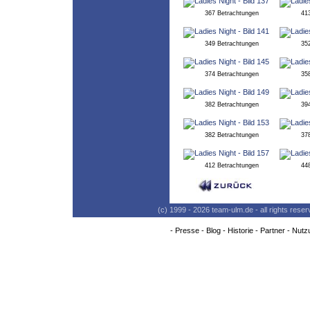
367 Betrachtungen
41
349 Betrachtungen
35
374 Betrachtungen
35
382 Betrachtungen
39
382 Betrachtungen
37
412 Betrachtungen
44
(c) 1999 - 2026 team-ulm.de - all rights res
-
Presse
-
Blog
-
Historie
-
Partner
-
Nutz