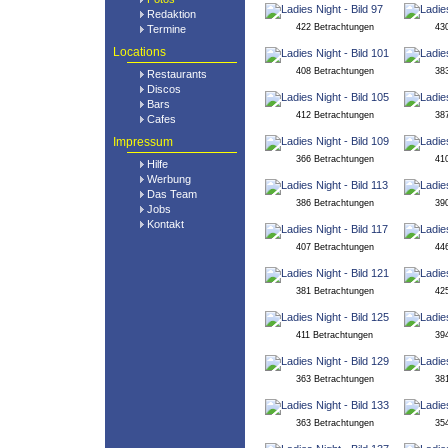
Redaktion
422 Betrachtungen
43
Termine
Locations
408 Betrachtungen
38
Restaurants
Discos
Bars
412 Betrachtungen
38
Cafes
Impressum
366 Betrachtungen
41
Hilfe
Werbung
Das Team
386 Betrachtungen
39
Jobs
Kontakt
407 Betrachtungen
44
381 Betrachtungen
42
411 Betrachtungen
39
363 Betrachtungen
38
363 Betrachtungen
35