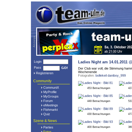
Login
Ladies Night
am 14.01.2011 
Pass
Der Club war voll, die Stimmung hamme
Wochenende
Registrieren
Fotografen:
bollekeil
daniboy_999
Community
CommuniX
453 Betrachtungen
42
MyProfile
MyGroups
Forum
449 Betrachtungen
53
eMeetings
Flohmarkt
Quiz
430 Betrachtungen
47
Szene & News
Parties
400 Betrachtungen
38
Fotos