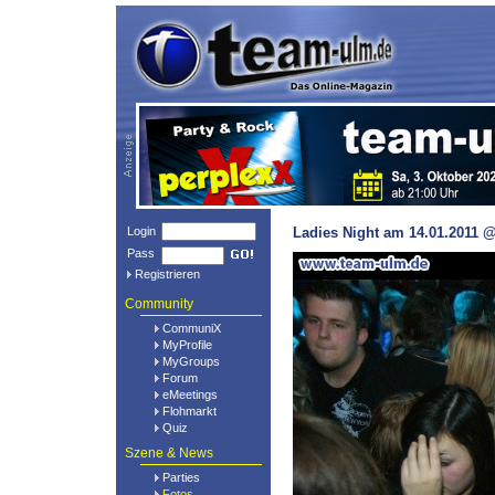
Login
Ladies Night am 14.01.2011 @
Pass
Registrieren
Community
CommuniX
MyProfile
MyGroups
Forum
eMeetings
Flohmarkt
Quiz
Szene & News
Parties
Fotos