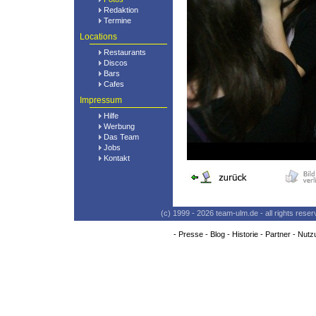
Redaktion
Termine
Locations
Restaurants
Discos
Bars
Cafes
Impressum
Hilfe
Werbung
Das Team
Jobs
Kontakt
(c) 1999 - 2026 team-ulm.de - all rights res
-
Presse
-
Blog
-
Historie
-
Partner
-
Nutz