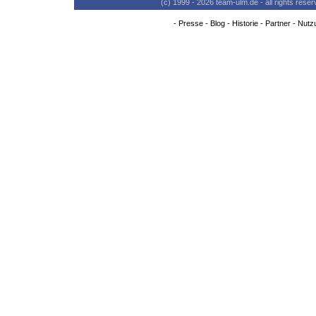
(c) 1999 - 2026 team-ulm.de - all rights res
-
Presse
-
Blog
-
Historie
-
Partner
-
Nutz