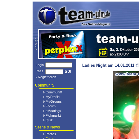
Login
Ladies Night am 14.01.2011 @
Pass
Registrieren
Community
CommuniX
MyProfile
MyGroups
Forum
eMeetings
Flohmarkt
Quiz
Szene & News
Parties
Fotos