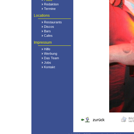
Redaktion
Termine
Locations
Restaurants
Discos
Bars
Cafes
Impressum
Hilfe
Werbung
Das Team
Jobs
Kontakt