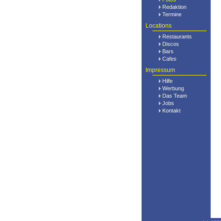
Redaktion
Termine
Locations
Restaurants
Discos
Bars
Cafes
Impressum
Hilfe
Werbung
Das Team
Jobs
Kontakt