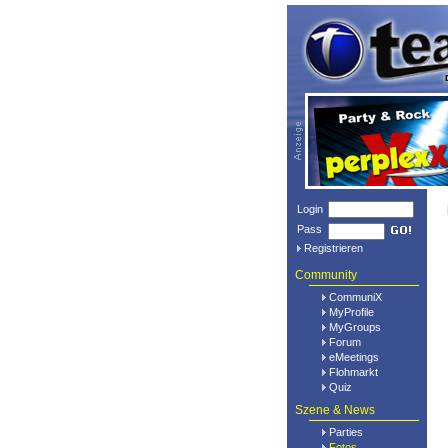
Login
Pass
Registrieren
Community
CommuniX
MyProfile
MyGroups
Forum
eMeetings
Flohmarkt
Quiz
Szene & News
Parties
Fotos