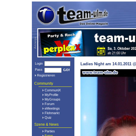
Login
Ladies Night am 14.01.2011 @
Pass
Registrieren
Community
CommuniX
MyProfile
MyGroups
Forum
eMeetings
Flohmarkt
Quiz
Szene & News
Parties
Fotos