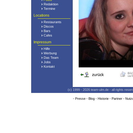
Redaktion
Termine
Locations
Restaurants
Discos
Bars
Cafes
Impressum
Hilfe
Werbung
Das Team
Jobs
Kontakt
(c) 1999 - 2026 team-ulm.de - all rights res
-
Presse
-
Blog
-
Historie
-
Partner
-
Nutz