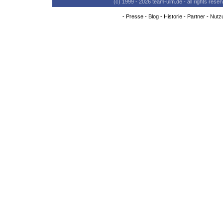
(c) 1999 - 2026 team-ulm.de - all rights res
-
Presse
-
Blog
-
Historie
-
Partner
-
Nutz