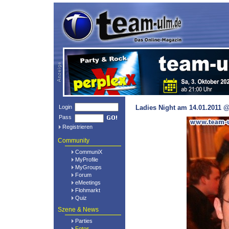
Login
Ladies Night am 14.01.2011 @
Pass
Registrieren
Community
CommuniX
MyProfile
MyGroups
Forum
eMeetings
Flohmarkt
Quiz
Szene & News
Parties
Fotos