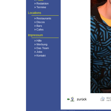
Redaktion
Termine
Locations
Restaurants
Discos
Bars
Cafes
Impressum
Hilfe
Werbung
Das Team
Jobs
Kontakt