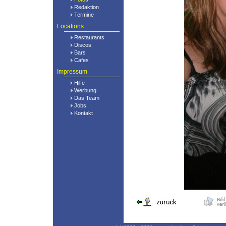
Redaktion
Termine
Locations
Restaurants
Discos
Bars
Cafes
Impressum
Hilfe
Werbung
Das Team
Jobs
Kontakt