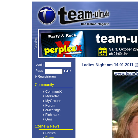
Login
Ladies Night am 14.01.2011 @
Pass
Registrieren
Community
CommuniX
MyProfile
MyGroups
Forum
eMeetings
Flohmarkt
Quiz
Szene & News
Parties
Fotos