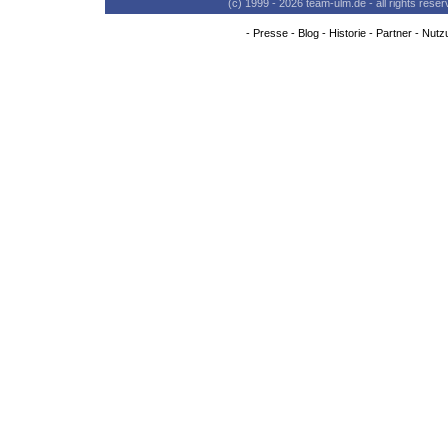
(c) 1999 - 2026 team-ulm.de - all rights res
-
Presse
-
Blog
-
Historie
-
Partner
-
Nutz