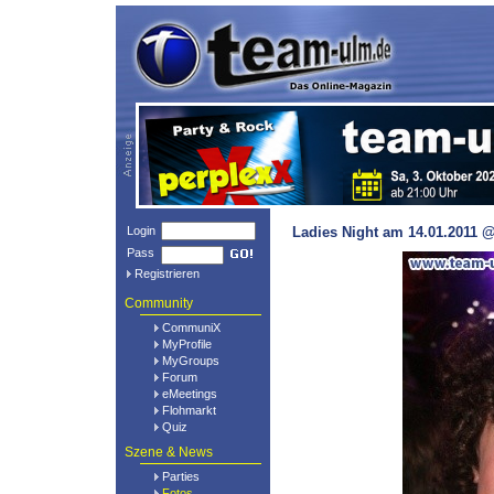
Login
Ladies Night am 14.01.2011 @
Pass
Registrieren
Community
CommuniX
MyProfile
MyGroups
Forum
eMeetings
Flohmarkt
Quiz
Szene & News
Parties
Fotos