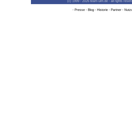
(c) 1999 - 2026 team-ulm.de - all rights res
-
Presse
-
Blog
-
Historie
-
Partner
-
Nutz