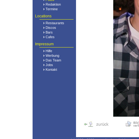
Redaktion
Termine
Locations
Restaurants
Discos
Bars
Cafes
Impressum
Hilfe
Werbung
Das Team
Jobs
Kontakt