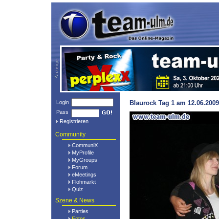
Login
Blaurock Tag 1 am 12.06.2009
Pass
Registrieren
Community
CommuniX
MyProfile
MyGroups
Forum
eMeetings
Flohmarkt
Quiz
Szene & News
Parties
Fotos