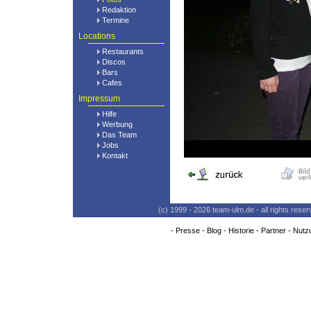
Redaktion
Termine
Locations
Restaurants
Discos
Bars
Cafes
Impressum
Hilfe
Werbung
Das Team
Jobs
Kontakt
(c) 1999 - 2026 team-ulm.de - all rights res
-
Presse
-
Blog
-
Historie
-
Partner
-
Nutz