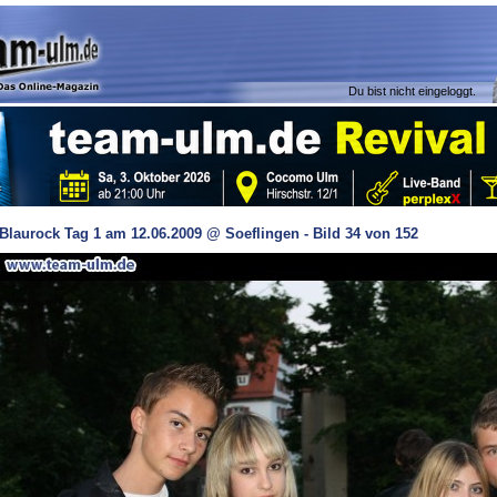
Du bist nicht eingeloggt.
Blaurock Tag 1 am 12.06.2009 @ Soeflingen - Bild 34 von 152