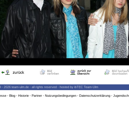
9 - 2026 team-ulm.de - all rights reserved - hosted by ibTEC Team-Ulm
esse
-
Blog
-
Historie
-
Partner
-
Nutzungsbedingungen
-
Datenschutzerklärung
-
Jugendsch