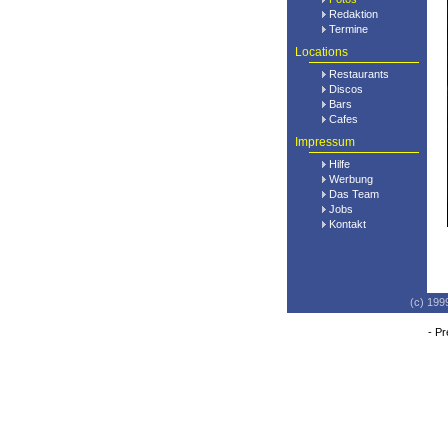
Redaktion
Termine
Locations
Restaurants
Discos
Bars
Cafes
Impressum
Hilfe
Werbung
Das Team
Jobs
Kontakt
(c) 199
-
Pr