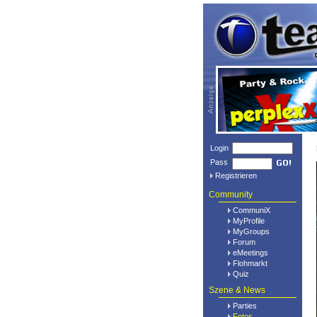
Login
Pass
Registrieren
Community
CommuniX
MyProfile
MyGroups
Forum
eMeetings
Flohmarkt
Quiz
Szene & News
Parties
Fotos