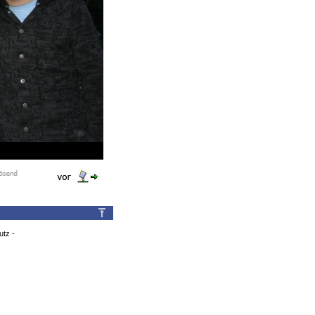
utz
-