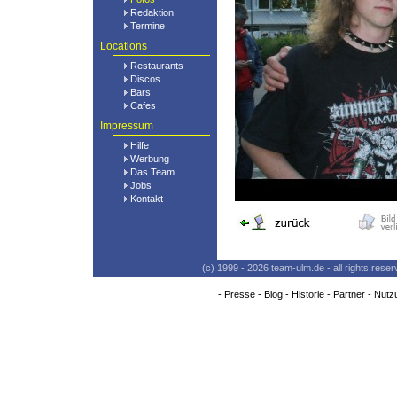
Redaktion
Termine
Locations
Restaurants
Discos
Bars
Cafes
Impressum
Hilfe
Werbung
Das Team
Jobs
Kontakt
(c) 1999 - 2026 team-ulm.de - all rights res
-
Presse
-
Blog
-
Historie
-
Partner
-
Nutz