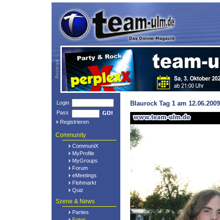
Login
Blaurock Tag 1 am 12.06.2009
Pass
Registrieren
Community
CommuniX
MyProfile
MyGroups
Forum
eMeetings
Flohmarkt
Quiz
Szene & News
Parties
Fotos