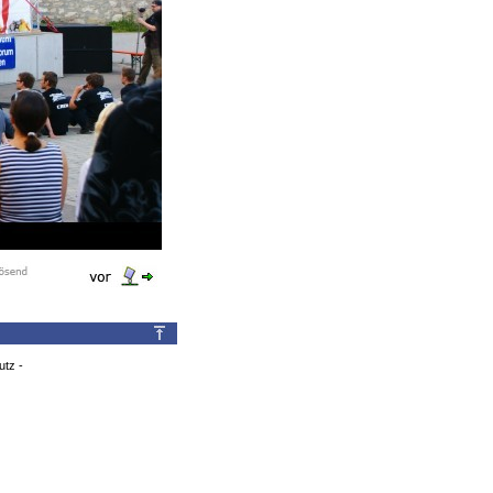
utz
-