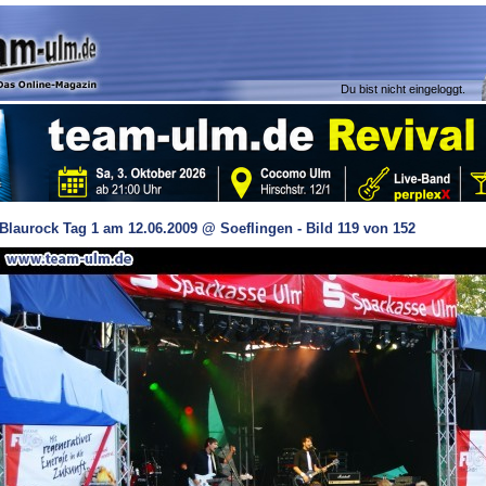
Du bist nicht eingeloggt.
Blaurock Tag 1 am 12.06.2009 @ Soeflingen - Bild 119 von 152