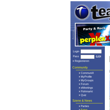
Login
Pass
Registrieren
Community
CommuniX
MyProfile
MyGroups
Forum
eMeetings
Flohmarkt
Quiz
Szene & News
Parties
Fotos