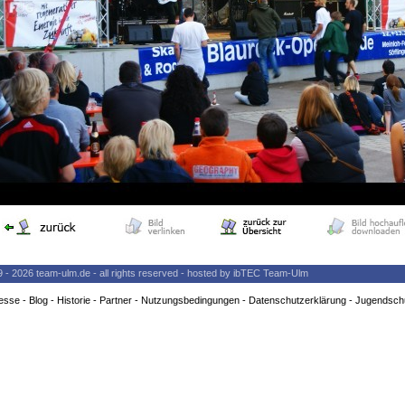
9 - 2026 team-ulm.de - all rights reserved - hosted by ibTEC Team-Ulm
esse
-
Blog
-
Historie
-
Partner
-
Nutzungsbedingungen
-
Datenschutzerklärung
-
Jugendsch