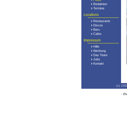
Redaktion
Termine
Locations
Restaurants
Discos
Bars
Cafes
Impressum
Hilfe
Werbung
Das Team
Jobs
Kontakt
(c) 199
-
Pr