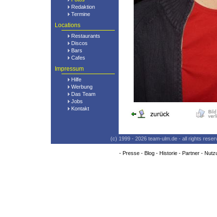
Redaktion
Termine
Locations
Restaurants
Discos
Bars
Cafes
Impressum
Hilfe
Werbung
Das Team
Jobs
Kontakt
(c) 1999 - 2026 team-ulm.de - all rights res
-
Presse
-
Blog
-
Historie
-
Partner
-
Nutz