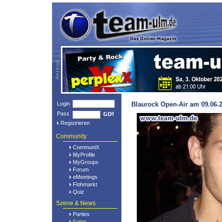
Login
Blaurock Open-Air am 09.06.2
Pass
Registrieren
Community
CommuniX
MyProfile
MyGroups
Forum
eMeetings
Flohmarkt
Quiz
Szene & News
Parties
Fotos