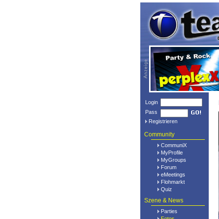
Login
Pass
Registrieren
Community
CommuniX
MyProfile
MyGroups
Forum
eMeetings
Flohmarkt
Quiz
Szene & News
Parties
Fotos