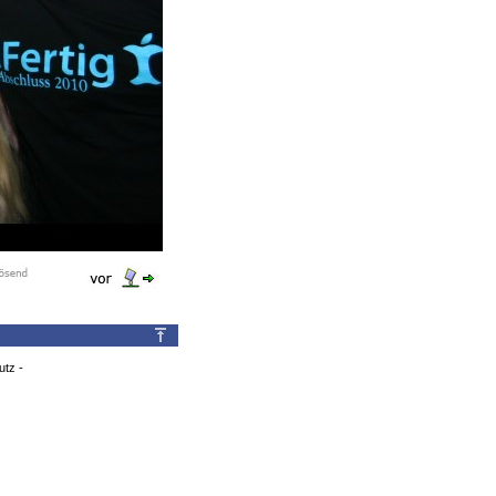
utz
-