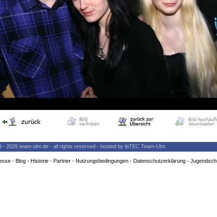
9 - 2026 team-ulm.de - all rights reserved - hosted by ibTEC Team-Ulm
esse
-
Blog
-
Historie
-
Partner
-
Nutzungsbedingungen
-
Datenschutzerklärung
-
Jugendsch