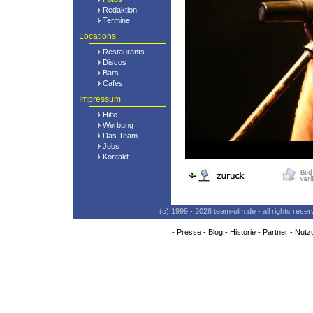
Redaktion
Termine
Locations
Restaurants
Discos
Bars
Cafes
Impressum
Hilfe
Werbung
Das Team
Jobs
Kontakt
(c) 1999 - 2026 team-ulm.de - all rights res
-
Presse
-
Blog
-
Historie
-
Partner
-
Nutz