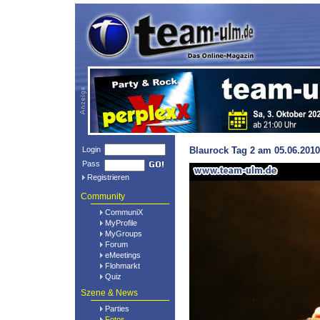
Login
Blaurock Tag 2 am 05.06.2010
Pass
Registrieren
Community
CommuniX
MyProfile
MyGroups
Forum
eMeetings
Flohmarkt
Quiz
Szene & News
Parties
Fotos