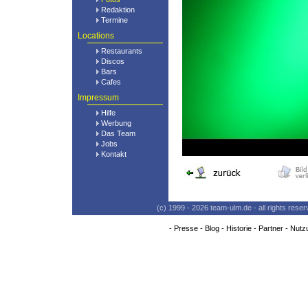
Redaktion
Termine
Locations
Restaurants
Discos
Bars
Cafes
Impressum
Hilfe
Werbung
Das Team
Jobs
Kontakt
(c) 1999 - 2026 team-ulm.de - all rights res
-
Presse
-
Blog
-
Historie
-
Partner
-
Nutz