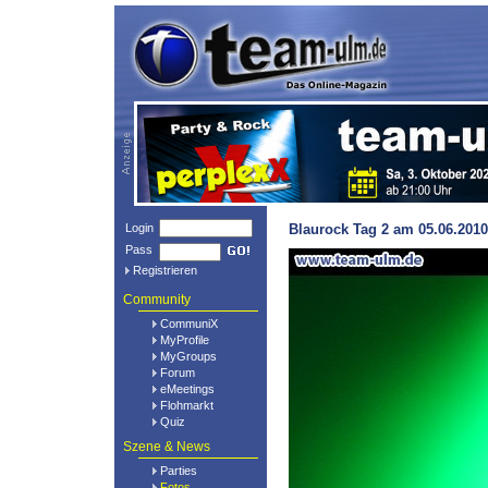
Login
Blaurock Tag 2 am 05.06.2010
Pass
Registrieren
Community
CommuniX
MyProfile
MyGroups
Forum
eMeetings
Flohmarkt
Quiz
Szene & News
Parties
Fotos