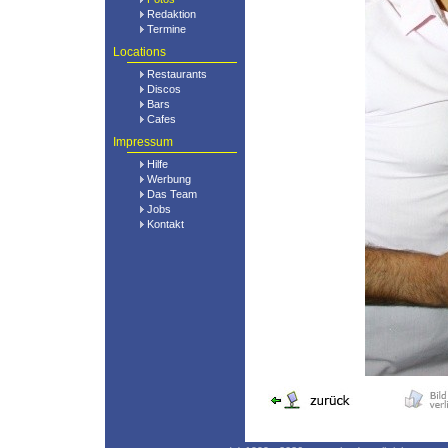
Redaktion
Termine
Locations
Restaurants
Discos
Bars
Cafes
Impressum
Hilfe
Werbung
Das Team
Jobs
Kontakt