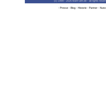
(c) 1999 - 2026 team-ulm.de - all rights res
-
Presse
-
Blog
-
Historie
-
Partner
-
Nutz