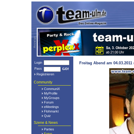
Login
Freitag Abend am 04.03.2011 
Pass
Registrieren
Community
CommuniX
MyProfile
MyGroups
Forum
eMeetings
Flohmarkt
Quiz
Szene & News
Parties
Fotos