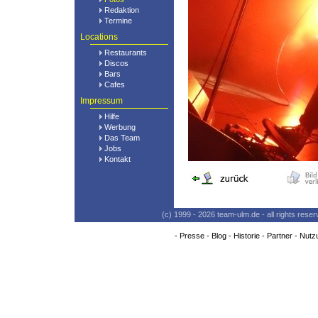
Redaktion
Termine
Locations
Restaurants
Discos
Bars
Cafes
Impressum
Hilfe
Werbung
Das Team
Jobs
Kontakt
(c) 1999 - 2026 team-ulm.de - all rights res
-
Presse
-
Blog
-
Historie
-
Partner
-
Nutz