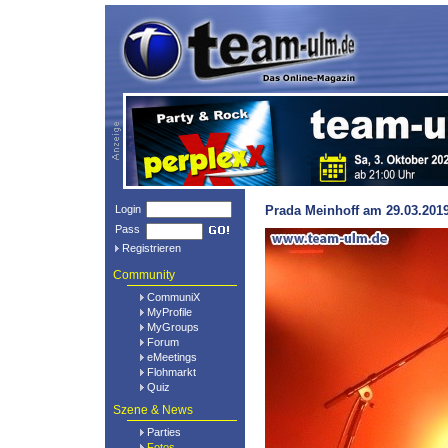
Login
Prada Meinhoff am 29.03.2019
Pass
Registrieren
Community
CommuniX
MyProfile
MyGroups
Forum
eMeetings
Flohmarkt
Quiz
Szene & News
Parties
Fotos