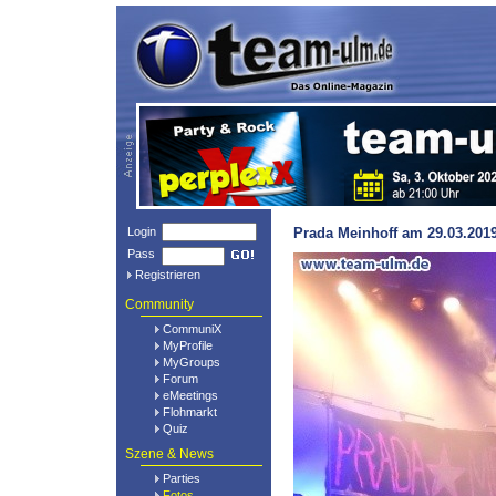
Login
Prada Meinhoff am 29.03.2019
Pass
Registrieren
Community
CommuniX
MyProfile
MyGroups
Forum
eMeetings
Flohmarkt
Quiz
Szene & News
Parties
Fotos