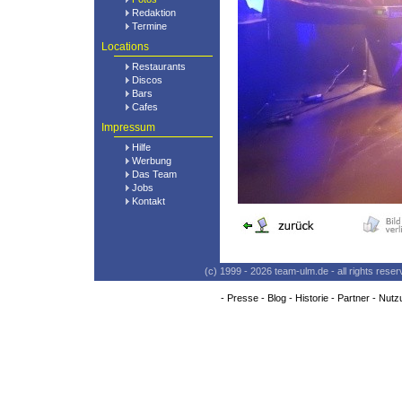
Redaktion
Termine
Locations
Restaurants
Discos
Bars
Cafes
Impressum
Hilfe
Werbung
Das Team
Jobs
Kontakt
(c) 1999 - 2026 team-ulm.de - all rights res
-
Presse
-
Blog
-
Historie
-
Partner
-
Nutz