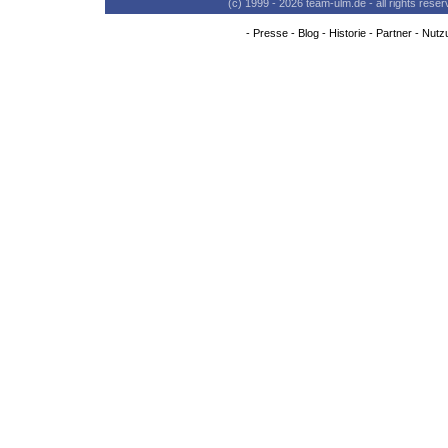
(c) 1999 - 2026 team-ulm.de - all rights res
-
Presse
-
Blog
-
Historie
-
Partner
-
Nutz