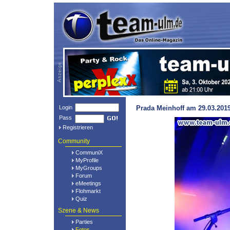
Login
Prada Meinhoff am 29.03.2019
Pass
Registrieren
Community
CommuniX
MyProfile
MyGroups
Forum
eMeetings
Flohmarkt
Quiz
Szene & News
Parties
Fotos