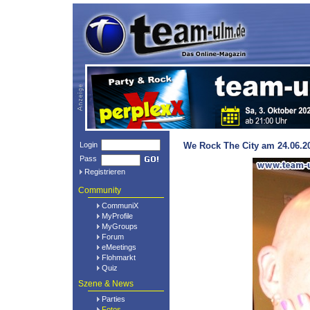
Login
We Rock The City am 24.06.20
Pass
Registrieren
Community
CommuniX
MyProfile
MyGroups
Forum
eMeetings
Flohmarkt
Quiz
Szene & News
Parties
Fotos