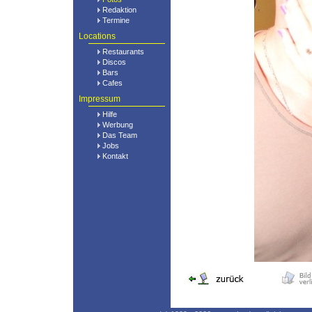
Redaktion
Termine
Locations
Restaurants
Discos
Bars
Cafes
Impressum
Hilfe
Werbung
Das Team
Jobs
Kontakt