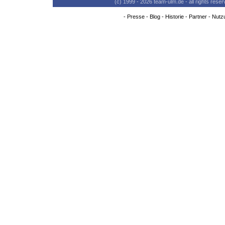
(c) 1999 - 2026 team-ulm.de - all rights res
-
Presse
-
Blog
-
Historie
-
Partner
-
Nutz