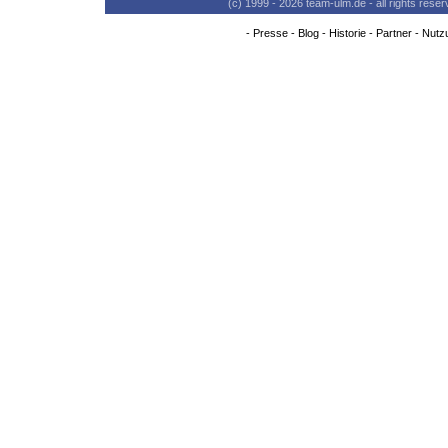
(c) 1999 - 2026 team-ulm.de - all rights res
-
Presse
-
Blog
-
Historie
-
Partner
-
Nutz