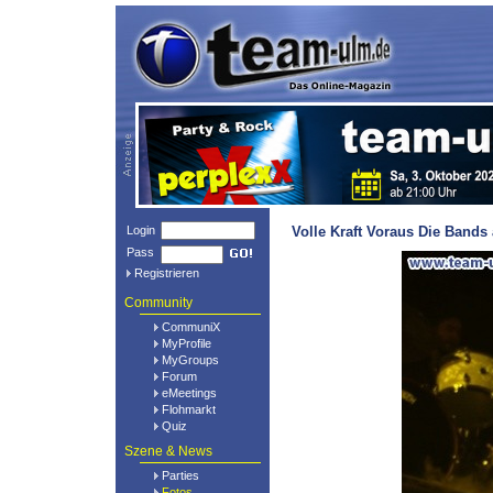
Login
Volle Kraft Voraus Die Bands
Pass
Registrieren
Community
CommuniX
MyProfile
MyGroups
Forum
eMeetings
Flohmarkt
Quiz
Szene & News
Parties
Fotos