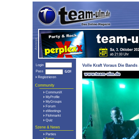
Login
Volle Kraft Voraus Die Bands
Pass
Registrieren
Community
CommuniX
MyProfile
MyGroups
Forum
eMeetings
Flohmarkt
Quiz
Szene & News
Parties
Fotos