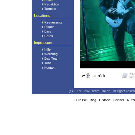
Redaktion
Termine
Locations
Restaurants
Discos
Bars
Cafes
Impressum
Hilfe
Werbung
Das Team
Jobs
Kontakt
(c) 1999 - 2026 team-ulm.de - all rights res
-
Presse
-
Blog
-
Historie
-
Partner
-
Nutz