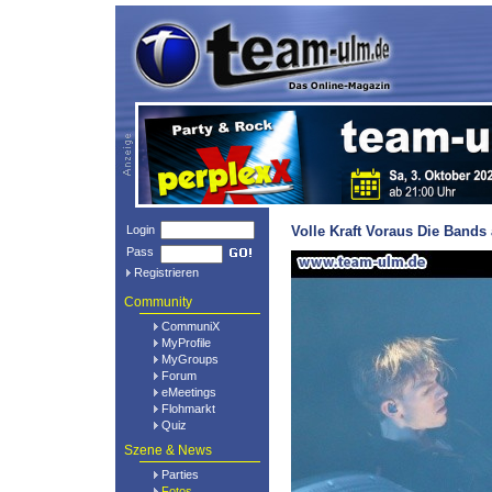
Login
Volle Kraft Voraus Die Bands
Pass
Registrieren
Community
CommuniX
MyProfile
MyGroups
Forum
eMeetings
Flohmarkt
Quiz
Szene & News
Parties
Fotos