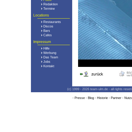
Redaktion
Termine
Locations
Restaurants
Discos
Bars
Cafes
Impressum
Hilfe
Werbung
Das Team
Jobs
Kontakt
(c) 1999 - 2026 team-ulm.de - all rights res
-
Presse
-
Blog
-
Historie
-
Partner
-
Nutz