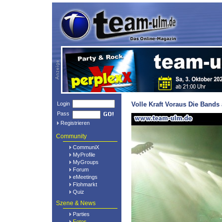
Login
Volle Kraft Voraus Die Bands
Pass
Registrieren
Community
CommuniX
MyProfile
MyGroups
Forum
eMeetings
Flohmarkt
Quiz
Szene & News
Parties
Fotos