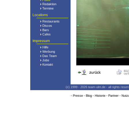
Redaktion
Termine
Locations
Restaurants
Discos
Bars
Cafes
Impressum
Hilfe
Werbung
Das Team
Jobs
Kontakt
(c) 1999 - 2026 team-ulm.de - all rights res
-
Presse
-
Blog
-
Historie
-
Partner
-
Nutz