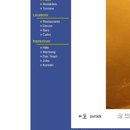
Redaktion
Termine
Locations
Restaurants
Discos
Bars
Cafes
Impressum
Hilfe
Werbung
Das Team
Jobs
Kontakt