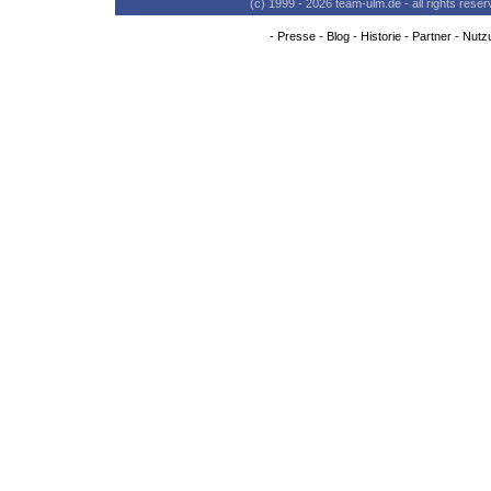
(c) 1999 - 2026 team-ulm.de - all rights res
-
Presse
-
Blog
-
Historie
-
Partner
-
Nutz