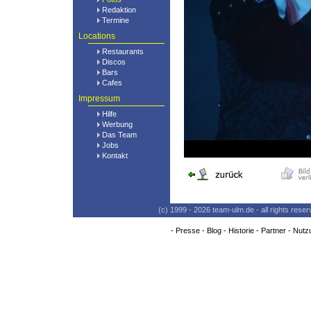
Redaktion
Termine
Locations
Restaurants
Discos
Bars
Cafes
Impressum
Hilfe
Werbung
Das Team
Jobs
Kontakt
(c) 1999 - 2026 team-ulm.de - all rights res
-
Presse
-
Blog
-
Historie
-
Partner
-
Nutz