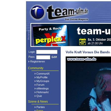
Login
Volle Kraft Voraus Die Bands
Pass
Registrieren
Community
CommuniX
MyProfile
MyGroups
Forum
eMeetings
Flohmarkt
Quiz
Szene & News
Parties
Fotos