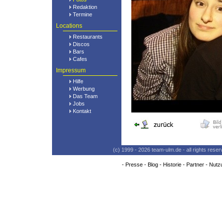
Redaktion
Termine
Locations
Restaurants
Discos
Bars
Cafes
Impressum
Hilfe
Werbung
Das Team
Jobs
Kontakt
(c) 1999 - 2026 team-ulm.de - all rights res
-
Presse
-
Blog
-
Historie
-
Partner
-
Nutz