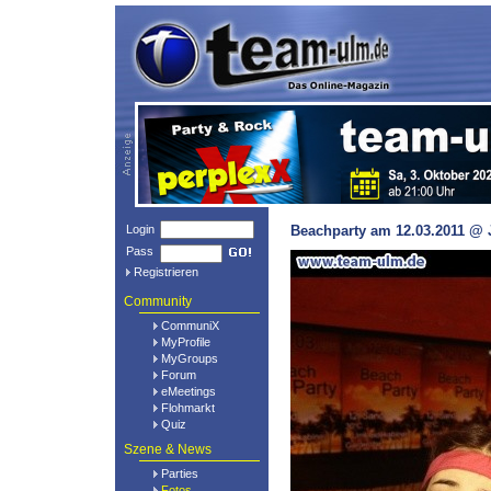
Login
Beachparty am 12.03.2011 @ 
Pass
Registrieren
Community
CommuniX
MyProfile
MyGroups
Forum
eMeetings
Flohmarkt
Quiz
Szene & News
Parties
Fotos