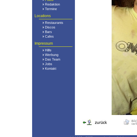
Redaktion
Termine
Locations
Restaurants
Discos
Bars
Cafes
Impressum
Hilfe
Werbung
Das Team
Jobs
Kontakt