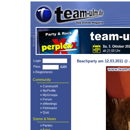
Login
Beachparty am 12.03.2011 @ 
Pass
Registrieren
Community
CommuniX
MyProfile
MyGroups
Forum
eMeetings
Flohmarkt
Quiz
Szene & News
Parties
Fotos