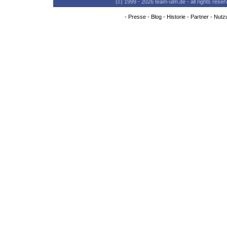
(c) 1999 - 2026 team-ulm.de - all rights res
-
Presse
-
Blog
-
Historie
-
Partner
-
Nutz