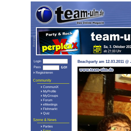
Login
Beachparty am 12.03.2011 @ 
Pass
Registrieren
Community
CommuniX
MyProfile
MyGroups
Forum
eMeetings
Flohmarkt
Quiz
Szene & News
Parties
Fotos