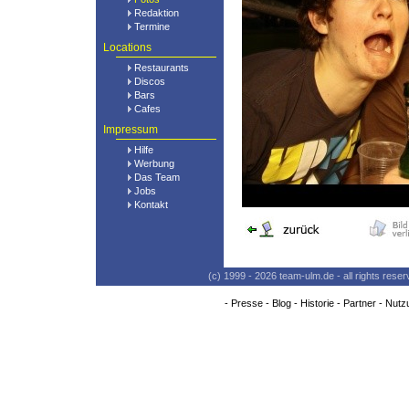
Redaktion
Termine
Locations
Restaurants
Discos
Bars
Cafes
Impressum
Hilfe
Werbung
Das Team
Jobs
Kontakt
(c) 1999 - 2026 team-ulm.de - all rights res
-
Presse
-
Blog
-
Historie
-
Partner
-
Nutz