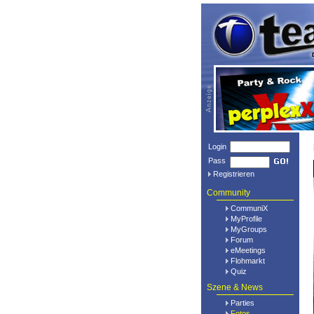
Login
Pass
Registrieren
Community
CommuniX
MyProfile
MyGroups
Forum
eMeetings
Flohmarkt
Quiz
Szene & News
Parties
Fotos