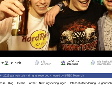
9 - 2026 team-ulm.de - all rights reserved - hosted by ibTEC Team-Ulm
esse
-
Blog
-
Historie
-
Partner
-
Nutzungsbedingungen
-
Datenschutzerklärung
-
Jugendsch