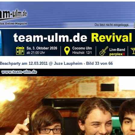
Du bist nicht eingeloggt.
Beachparty am 12.03.2011 @ Juze Laupheim - Bild 33 von 66