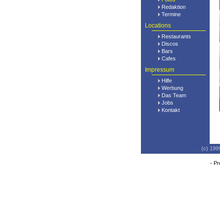
Redaktion
Termine
Locations
Restaurants
Discos
Bars
Cafes
Impressum
Hilfe
Werbung
Das Team
Jobs
Kontakt
(c) 199
-
Pr