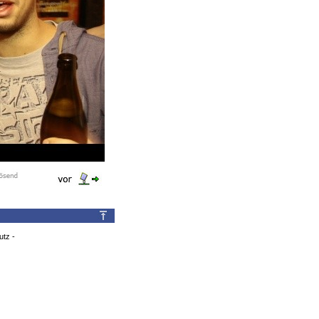
utz
-