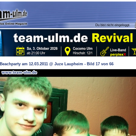
Du bist nicht eingeloggt.
Beachparty am 12.03.2011 @ Juze Laupheim - Bild 17 von 66