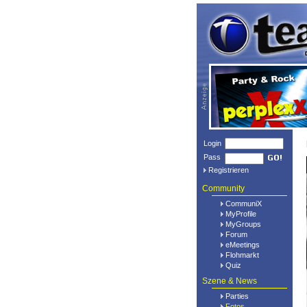
Login
Pass
Registrieren
Community
CommuniX
MyProfile
MyGroups
Forum
eMeetings
Flohmarkt
Quiz
Szene & News
Parties
Fotos