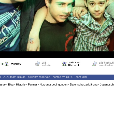
9 - 2026 team-ulm.de - all rights reserved - hosted by ibTEC Team-Ulm
esse
-
Blog
-
Historie
-
Partner
-
Nutzungsbedingungen
-
Datenschutzerklärung
-
Jugendsch