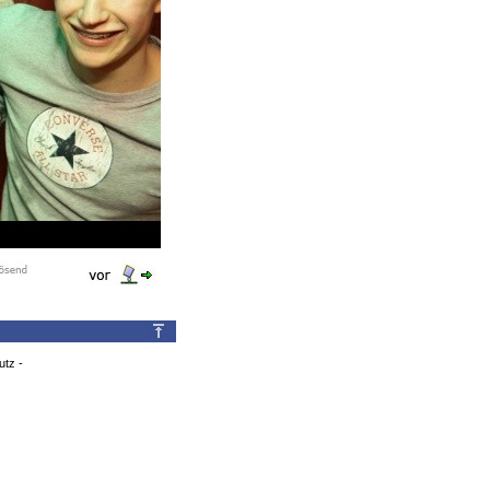
utz
-