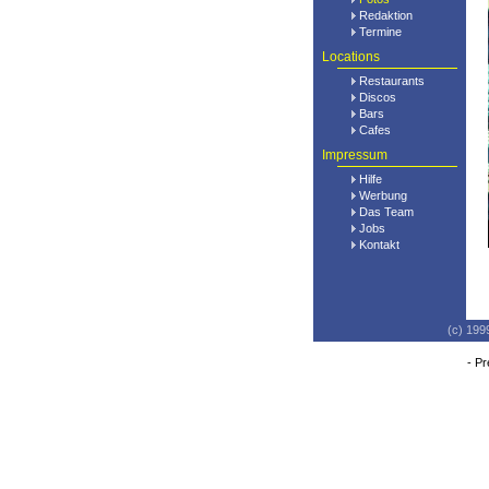
Redaktion
Termine
Locations
Restaurants
Discos
Bars
Cafes
Impressum
Hilfe
Werbung
Das Team
Jobs
Kontakt
(c) 199
-
Pr