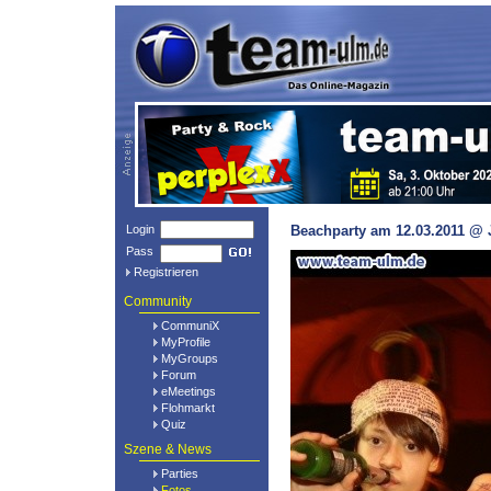
Login
Beachparty am 12.03.2011 @ 
Pass
Registrieren
Community
CommuniX
MyProfile
MyGroups
Forum
eMeetings
Flohmarkt
Quiz
Szene & News
Parties
Fotos