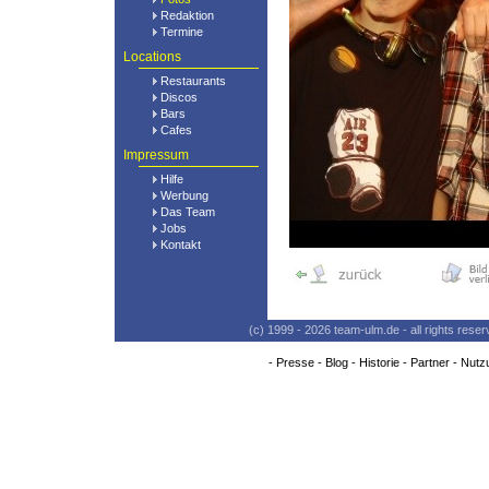
Redaktion
Termine
Locations
Restaurants
Discos
Bars
Cafes
Impressum
Hilfe
Werbung
Das Team
Jobs
Kontakt
(c) 1999 - 2026 team-ulm.de - all rights res
-
Presse
-
Blog
-
Historie
-
Partner
-
Nutz