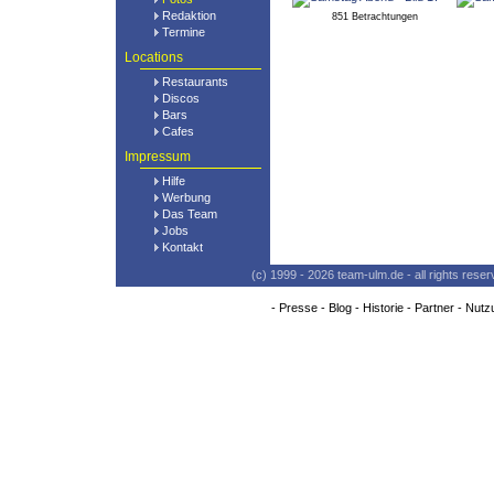
Redaktion
851 Betrachtungen
Termine
Locations
Restaurants
Discos
Bars
Cafes
Impressum
Hilfe
Werbung
Das Team
Jobs
Kontakt
(c) 1999 - 2026 team-ulm.de - all rights res
-
Presse
-
Blog
-
Historie
-
Partner
-
Nutz