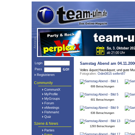
Login
Samstag Abend
am 04.11.20
Pass
Volles &quot;Haus&quot; und gute Mu
Fotografen:
Odin0815
seifert87
Registrieren
Community
606 Betrachtungen
CommuniX
MyProfile
MyGroups
601 Betrachtungen
Forum
eMeetings
Flohmarkt
636 Betrachtungen
Quiz
Szene & News
1293 Betrachtungen
Parties
Fotos