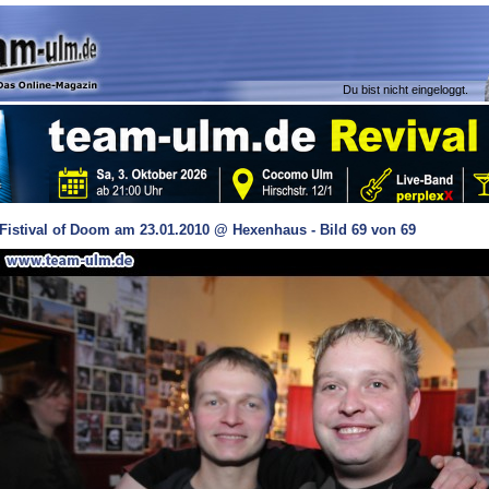
Du bist nicht eingeloggt.
Fistival of Doom am 23.01.2010 @ Hexenhaus - Bild 69 von 69