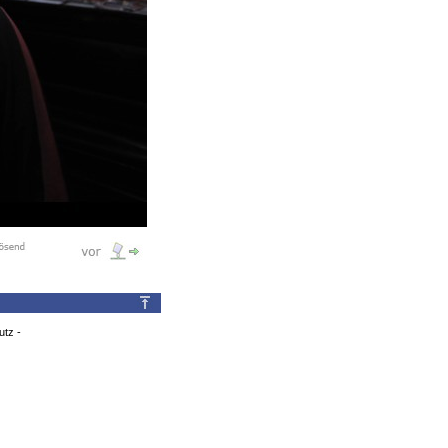
utz
-