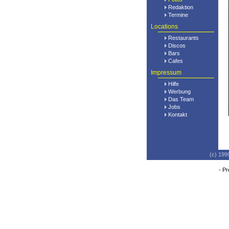
Redaktion
Termine
Locations
Restaurants
Discos
Bars
Cafes
Impressum
Hilfe
Werbung
Das Team
Jobs
Kontakt
(c) 199
-
Pr