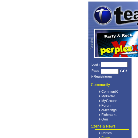
Login
Pass
Registrieren
Community
CommuniX
MyProfile
MyGroups
Forum
eMeetings
Flohmarkt
Quiz
Szene & News
Parties
Fotos