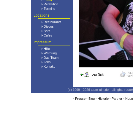
Redaktion
Termine
Locations
Restaurants
Discos
Bars
Cafes
Impressum
Hilfe
Werbung
Das Team
Jobs
Kontakt
(c) 1999 - 2026 team-ulm.de - all rights res
-
Presse
-
Blog
-
Historie
-
Partner
-
Nutz