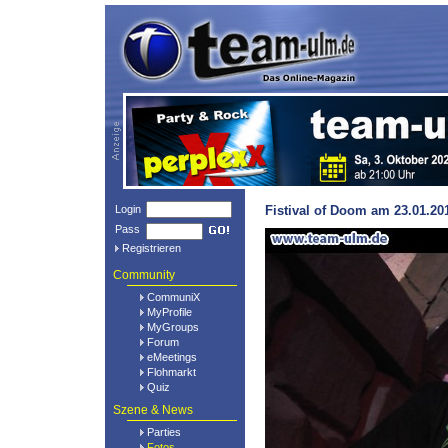
Login
Fistival of Doom am 23.01.20
Pass
Registrieren
Community
CommuniX
MyProfile
MyGroups
Forum
eMeetings
Flohmarkt
Quiz
Szene & News
Parties
Fotos