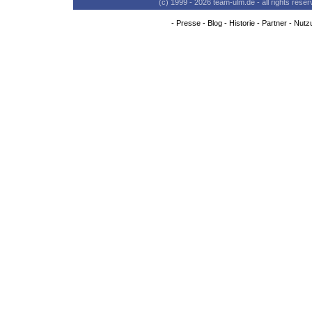
(c) 1999 - 2026 team-ulm.de - all rights res
-
Presse
-
Blog
-
Historie
-
Partner
-
Nutz