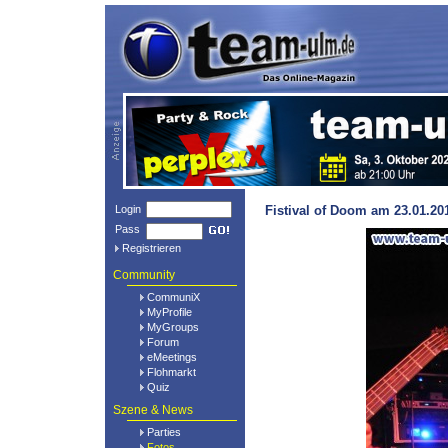
Login
Fistival of Doom am 23.01.20
Pass
Registrieren
Community
CommuniX
MyProfile
MyGroups
Forum
eMeetings
Flohmarkt
Quiz
Szene & News
Parties
Fotos