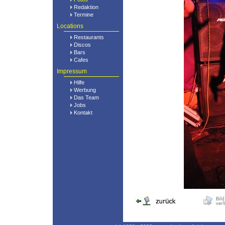
Redaktion
Termine
Locations
Restaurants
Discos
Bars
Cafes
Impressum
Hilfe
Werbung
Das Team
Jobs
Kontakt