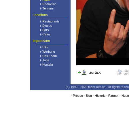
Redaktion
Termine
Locations
Restaurants
Discos
Bars
Cafes
Impressum
Hilfe
Werbung
Das Team
Jobs
Kontakt
(c) 1999 - 2026 team-ulm.de - all rights res
-
Presse
-
Blog
-
Historie
-
Partner
-
Nutz