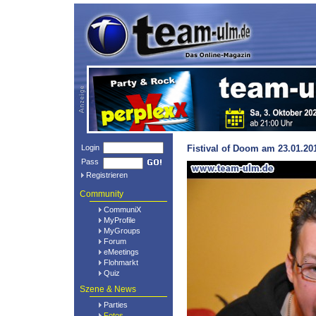
Login
Fistival of Doom am 23.01.20
Pass
Registrieren
Community
CommuniX
MyProfile
MyGroups
Forum
eMeetings
Flohmarkt
Quiz
Szene & News
Parties
Fotos