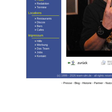
Redaktion
Termine
Locations
Restaurants
Discos
Bars
Cafes
Impressum
Hilfe
Werbung
Das Team
Jobs
Kontakt
(c) 1999 - 2026 team-ulm.de - all rights res
-
Presse
-
Blog
-
Historie
-
Partner
-
Nutz