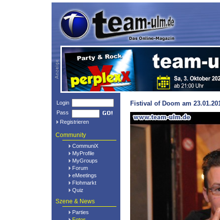
Login
Fistival of Doom am 23.01.20
Pass
Registrieren
Community
CommuniX
MyProfile
MyGroups
Forum
eMeetings
Flohmarkt
Quiz
Szene & News
Parties
Fotos